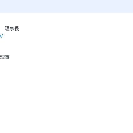
 理事長
a/
理事
ホ