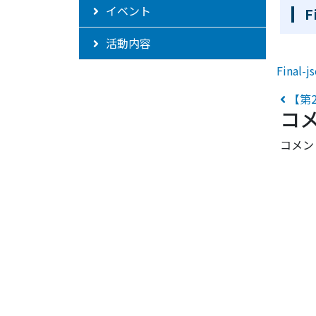
イベント
F
活動内容
Final-j
投
【第
コ
コメン